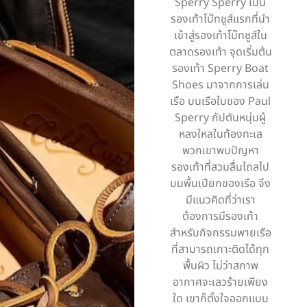
Sperry Sperry เป็น
รองเท้าโบ๊ทชูส์แรกที่นำ
เข้าสู่รองเท้าโบ๊ทชูส์ใน
ตลาดรองเท้า จุดเริ่มต้น
รองเท้า Sperry Boat
Shoes มาจากการเล่น
เรือ บนเรือใบของ Paul
Sperry กัปตันหนุ่มผู้
หลงใหลในท้องทะเล
พวกเขาพบปัญหา
รองเท้าที่สวมลื่นไถลไป
บนพื้นเปียกของเรือ จึง
มีแนวคิดที่ว่าเรา
ต้องการมีรองเท้า
สำหรับกิจกรรมพายเรือ
ที่สามารถเกาะติดได้ทุก
พื้นผิว ไม่ว่าสภาพ
อากาศจะเลวร้ายเพียง
ใด เขาก็ตั้งใจออกแบบ