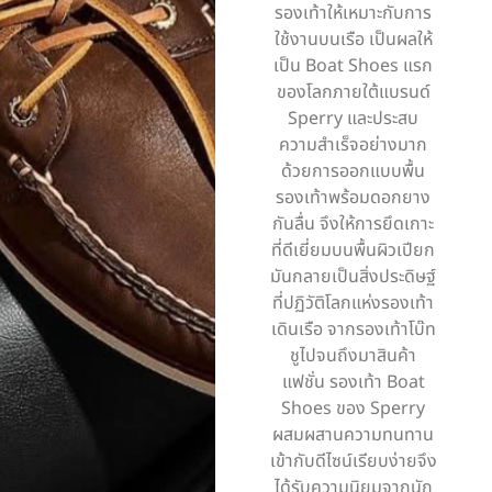
รองเท้าให้เหมาะกับการ
ใช้งานบนเรือ เป็นผลให้
เป็น Boat Shoes แรก
ของโลกภายใต้แบรนด์
Sperry และประสบ
ความสำเร็จอย่างมาก
ด้วยการออกแบบพื้น
รองเท้าพร้อมดอกยาง
กันลื่น จึงให้การยึดเกาะ
ที่ดีเยี่ยมบนพื้นผิวเปียก
มันกลายเป็นสิ่งประดิษฐ์
ที่ปฏิวัติโลกแห่งรองเท้า
เดินเรือ จากรองเท้าโบ๊ท
ชูไปจนถึงมาสินค้า
แฟชั่น รองเท้า Boat
Shoes ของ Sperry
ผสมผสานความทนทาน
เข้ากับดีไซน์เรียบง่ายจึง
ได้รับความนิยมจากนัก